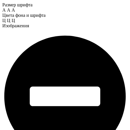
Размер шрифта
А
А
А
Цвета фона и шрифта
Ц
Ц
Ц
Изображения