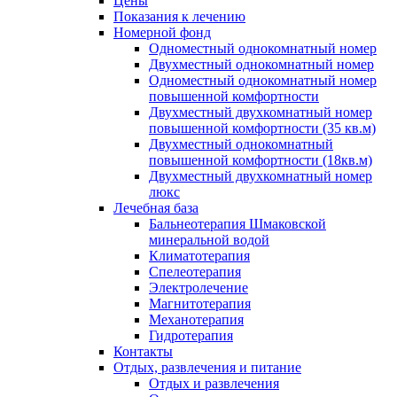
Цены
Показания к лечению
Номерной фонд
Одноместный однокомнатный номер
Двухместный однокомнатный номер
Одноместный однокомнатный номер
повышенной комфортности
Двухместный двухкомнатный номер
повышенной комфортности (35 кв.м)
Двухместный однокомнатный
повышенной комфортности (18кв.м)
Двухместный двухкомнатный номер
люкс
Лечебная база
Бальнеотерапия Шмаковской
минеральной водой
Климатотерапия
Спелеотерапия
Электролечение
Магнитотерапия
Механотерапия
Гидротерапия
Контакты
Отдых, развлечения и питание
Отдых и развлечения