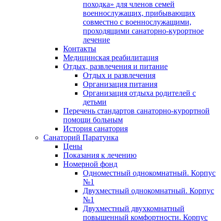
походка» для членов семей
военнослужащих, прибывающих
совместно с военнослужащими,
проходящими санаторно-курортное
лечение
Контакты
Медицинская реабилитация
Отдых, развлечения и питание
Отдых и развлечения
Организация питания
Организация отдыха родителей с
детьми
Перечень стандартов санаторно-курортной
помощи больным
История санатория
Санаторий Паратунка
Цены
Показания к лечению
Номерной фонд
Одноместный однокомнатный. Корпус
№1
Двухместный однокомнатный. Корпус
№1
Двухместный двухкомнатный
повышенный комфортности. Корпус