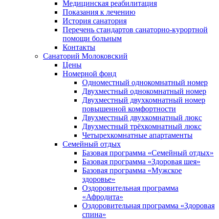
Медицинская реабилитация
Показания к лечению
История санатория
Перечень стандартов санаторно-курортной
помощи больным
Контакты
Санаторий Молоковский
Цены
Номерной фонд
Одноместный однокомнатный номер
Двухместный однокомнатный номер
Двухместный двухкомнатный номер
повышенной комфортности
Двухместный двухкомнатный люкс
Двухместный трёхкомнатный люкс
Четырехкомнатные апартаменты
Семейный отдых
Базовая программа «Семейный отдых»
Базовая программа «Здоровая шея»
Базовая программа «Мужское
здоровье»
Оздоровительная программа
«Афродита»
Оздоровительная программа «Здоровая
спина»