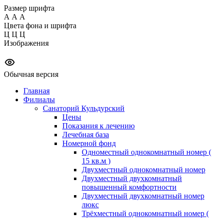
Размер шрифта
А
А
А
Цвета фона и шрифта
Ц
Ц
Ц
Изображения
Обычная версия
Главная
Филиалы
Санаторий Кульдурский
Цены
Показания к лечению
Лечебная база
Номерной фонд
Одноместный однокомнатный номер (
15 кв.м )
Двухместный однокомнатный номер
Двухместный двухкомнатный
повышенный комфортности
Двухместный двухкомнатный номер
люкс
Трёхместный однокомнатный номер (