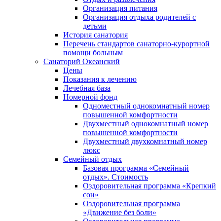
Организация питания
Организация отдыха родителей с
детьми
История санатория
Перечень стандартов санаторно-курортной
помощи больным
Санаторий Океанский
Цены
Показания к лечению
Лечебная база
Номерной фонд
Одноместный однокомнатный номер
повышенной комфортности
Двухместный однокомнатный номер
повышенной комфортности
Двухместный двухкомнатный номер
люкс
Семейный отдых
Базовая программа «Семейный
отдых». Стоимость
Оздоровительная программа «Крепкий
сон»
Оздоровительная программа
«Движение без боли»