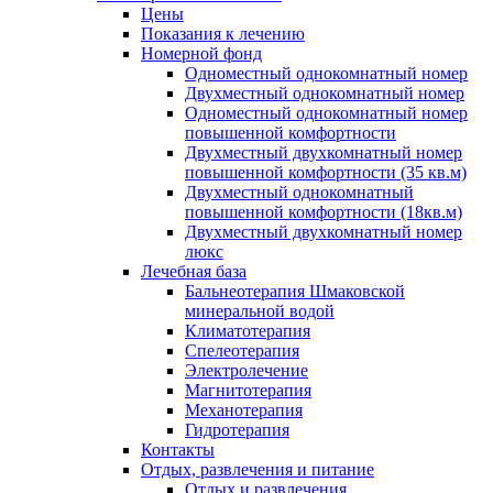
Цены
Показания к лечению
Номерной фонд
Одноместный однокомнатный номер
Двухместный однокомнатный номер
Одноместный однокомнатный номер
повышенной комфортности
Двухместный двухкомнатный номер
повышенной комфортности (35 кв.м)
Двухместный однокомнатный
повышенной комфортности (18кв.м)
Двухместный двухкомнатный номер
люкс
Лечебная база
Бальнеотерапия Шмаковской
минеральной водой
Климатотерапия
Спелеотерапия
Электролечение
Магнитотерапия
Механотерапия
Гидротерапия
Контакты
Отдых, развлечения и питание
Отдых и развлечения