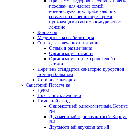
Программа «Здоровые суставы и легка
походка» для членов семей
военнослужащих, прибывающих
совместно с военнослужащими,
проходящими санаторно-курортное
лечение
Контакты
Медицинская реабилитация
Отдых, развлечения и питание
Отдых и развлечения
Организация питания
Организация отдыха родителей с
детьми
Перечень стандартов санаторно-курортной
помощи больным
История санатория
Санаторий Паратунка
Цены
Показания к лечению
Номерной фонд
Одноместный однокомнатный. Корпус
№1
Двухместный однокомнатный. Корпус
№1
Двухместный двухкомнатный