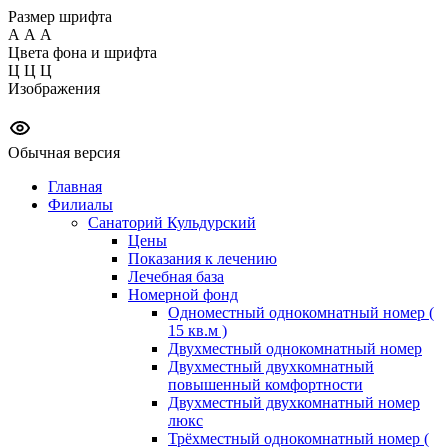
Размер шрифта
А
А
А
Цвета фона и шрифта
Ц
Ц
Ц
Изображения
Обычная версия
Главная
Филиалы
Санаторий Кульдурский
Цены
Показания к лечению
Лечебная база
Номерной фонд
Одноместный однокомнатный номер (
15 кв.м )
Двухместный однокомнатный номер
Двухместный двухкомнатный
повышенный комфортности
Двухместный двухкомнатный номер
люкс
Трёхместный однокомнатный номер (