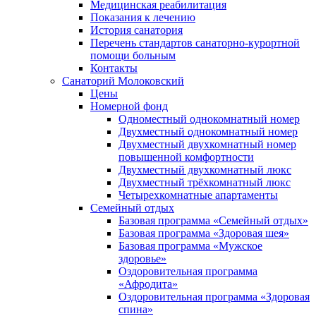
Медицинская реабилитация
Показания к лечению
История санатория
Перечень стандартов санаторно-курортной
помощи больным
Контакты
Санаторий Молоковский
Цены
Номерной фонд
Одноместный однокомнатный номер
Двухместный однокомнатный номер
Двухместный двухкомнатный номер
повышенной комфортности
Двухместный двухкомнатный люкс
Двухместный трёхкомнатный люкс
Четырехкомнатные апартаменты
Семейный отдых
Базовая программа «Семейный отдых»
Базовая программа «Здоровая шея»
Базовая программа «Мужское
здоровье»
Оздоровительная программа
«Афродита»
Оздоровительная программа «Здоровая
спина»