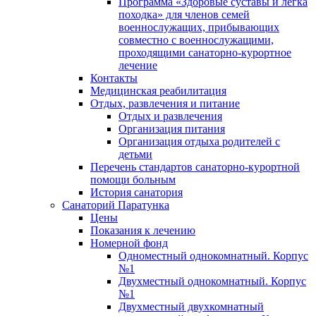
Программа «Здоровые суставы и легка
походка» для членов семей
военнослужащих, прибывающих
совместно с военнослужащими,
проходящими санаторно-курортное
лечение
Контакты
Медицинская реабилитация
Отдых, развлечения и питание
Отдых и развлечения
Организация питания
Организация отдыха родителей с
детьми
Перечень стандартов санаторно-курортной
помощи больным
История санатория
Санаторий Паратунка
Цены
Показания к лечению
Номерной фонд
Одноместный однокомнатный. Корпус
№1
Двухместный однокомнатный. Корпус
№1
Двухместный двухкомнатный