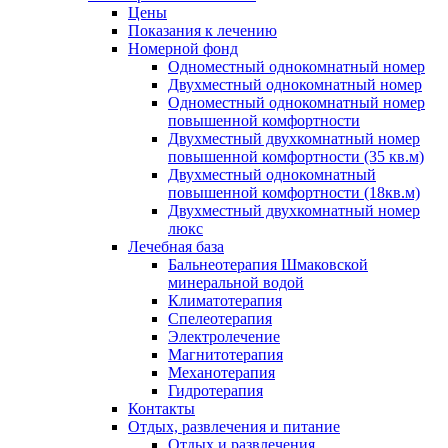
Цены
Показания к лечению
Номерной фонд
Одноместный однокомнатный номер
Двухместный однокомнатный номер
Одноместный однокомнатный номер
повышенной комфортности
Двухместный двухкомнатный номер
повышенной комфортности (35 кв.м)
Двухместный однокомнатный
повышенной комфортности (18кв.м)
Двухместный двухкомнатный номер
люкс
Лечебная база
Бальнеотерапия Шмаковской
минеральной водой
Климатотерапия
Спелеотерапия
Электролечение
Магнитотерапия
Механотерапия
Гидротерапия
Контакты
Отдых, развлечения и питание
Отдых и развлечения