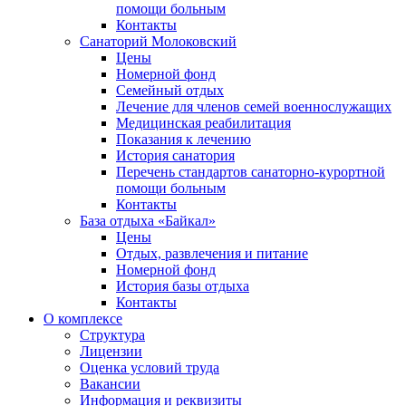
помощи больным
Контакты
Санаторий Молоковский
Цены
Номерной фонд
Семейный отдых
Лечение для членов семей военнослужащих
Медицинская реабилитация
Показания к лечению
История санатория
Перечень стандартов санаторно-курортной
помощи больным
Контакты
База отдыха «Байкал»
Цены
Отдых, развлечения и питание
Номерной фонд
История базы отдыха
Контакты
О комплексе
Структура
Лицензии
Оценка условий труда
Вакансии
Информация и реквизиты