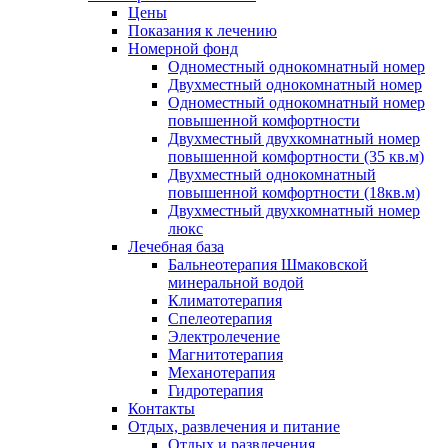
Цены
Показания к лечению
Номерной фонд
Одноместный однокомнатный номер
Двухместный однокомнатный номер
Одноместный однокомнатный номер
повышенной комфортности
Двухместный двухкомнатный номер
повышенной комфортности (35 кв.м)
Двухместный однокомнатный
повышенной комфортности (18кв.м)
Двухместный двухкомнатный номер
люкс
Лечебная база
Бальнеотерапия Шмаковской
минеральной водой
Климатотерапия
Спелеотерапия
Электролечение
Магнитотерапия
Механотерапия
Гидротерапия
Контакты
Отдых, развлечения и питание
Отдых и развлечения