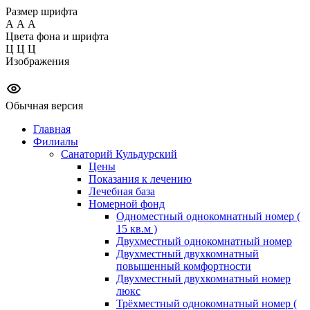
Размер шрифта
А
А
А
Цвета фона и шрифта
Ц
Ц
Ц
Изображения
Обычная версия
Главная
Филиалы
Санаторий Кульдурский
Цены
Показания к лечению
Лечебная база
Номерной фонд
Одноместный однокомнатный номер (
15 кв.м )
Двухместный однокомнатный номер
Двухместный двухкомнатный
повышенный комфортности
Двухместный двухкомнатный номер
люкс
Трёхместный однокомнатный номер (