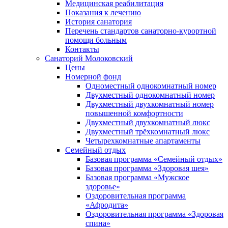
Медицинская реабилитация
Показания к лечению
История санатория
Перечень стандартов санаторно-курортной
помощи больным
Контакты
Санаторий Молоковский
Цены
Номерной фонд
Одноместный однокомнатный номер
Двухместный однокомнатный номер
Двухместный двухкомнатный номер
повышенной комфортности
Двухместный двухкомнатный люкс
Двухместный трёхкомнатный люкс
Четырехкомнатные апартаменты
Семейный отдых
Базовая программа «Семейный отдых»
Базовая программа «Здоровая шея»
Базовая программа «Мужское
здоровье»
Оздоровительная программа
«Афродита»
Оздоровительная программа «Здоровая
спина»