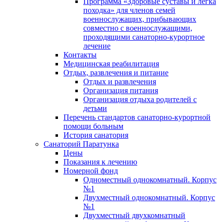
Программа «Здоровые суставы и легка
походка» для членов семей
военнослужащих, прибывающих
совместно с военнослужащими,
проходящими санаторно-курортное
лечение
Контакты
Медицинская реабилитация
Отдых, развлечения и питание
Отдых и развлечения
Организация питания
Организация отдыха родителей с
детьми
Перечень стандартов санаторно-курортной
помощи больным
История санатория
Санаторий Паратунка
Цены
Показания к лечению
Номерной фонд
Одноместный однокомнатный. Корпус
№1
Двухместный однокомнатный. Корпус
№1
Двухместный двухкомнатный