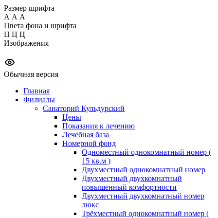
Размер шрифта
А
А
А
Цвета фона и шрифта
Ц
Ц
Ц
Изображения
Обычная версия
Главная
Филиалы
Санаторий Кульдурский
Цены
Показания к лечению
Лечебная база
Номерной фонд
Одноместный однокомнатный номер (
15 кв.м )
Двухместный однокомнатный номер
Двухместный двухкомнатный
повышенный комфортности
Двухместный двухкомнатный номер
люкс
Трёхместный однокомнатный номер (