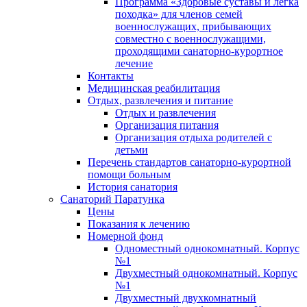
Программа «Здоровые суставы и легка
походка» для членов семей
военнослужащих, прибывающих
совместно с военнослужащими,
проходящими санаторно-курортное
лечение
Контакты
Медицинская реабилитация
Отдых, развлечения и питание
Отдых и развлечения
Организация питания
Организация отдыха родителей с
детьми
Перечень стандартов санаторно-курортной
помощи больным
История санатория
Санаторий Паратунка
Цены
Показания к лечению
Номерной фонд
Одноместный однокомнатный. Корпус
№1
Двухместный однокомнатный. Корпус
№1
Двухместный двухкомнатный