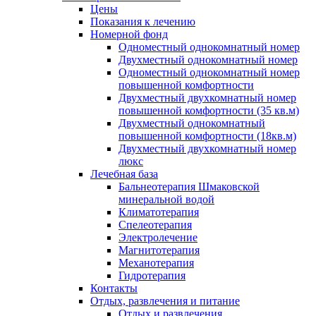
Цены
Показания к лечению
Номерной фонд
Одноместный однокомнатный номер
Двухместный однокомнатный номер
Одноместный однокомнатный номер
повышенной комфортности
Двухместный двухкомнатный номер
повышенной комфортности (35 кв.м)
Двухместный однокомнатный
повышенной комфортности (18кв.м)
Двухместный двухкомнатный номер
люкс
Лечебная база
Бальнеотерапия Шмаковской
минеральной водой
Климатотерапия
Спелеотерапия
Электролечение
Магнитотерапия
Механотерапия
Гидротерапия
Контакты
Отдых, развлечения и питание
Отдых и развлечения