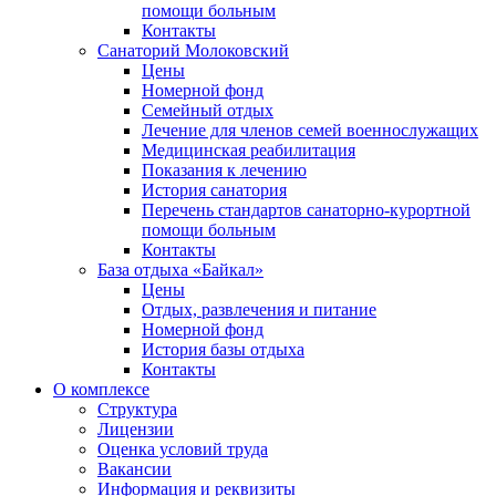
помощи больным
Контакты
Санаторий Молоковский
Цены
Номерной фонд
Семейный отдых
Лечение для членов семей военнослужащих
Медицинская реабилитация
Показания к лечению
История санатория
Перечень стандартов санаторно-курортной
помощи больным
Контакты
База отдыха «Байкал»
Цены
Отдых, развлечения и питание
Номерной фонд
История базы отдыха
Контакты
О комплексе
Структура
Лицензии
Оценка условий труда
Вакансии
Информация и реквизиты