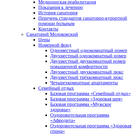
Медицинская реабилитация
Показания к лечению
История санатория
Перечень стандартов санаторно-курортной
помощи больным
Контакты
Санаторий Молоковский
Цены
Номерной фонд
Одноместный однокомнатный номер
Двухместный однокомнатный номер
Двухместный двухкомнатный номер
повышенной комфортности
Двухместный двухкомнатный люкс
Двухместный трёхкомнатный люкс
Четырехкомнатные апартаменты
Семейный отдых
Базовая программа «Семейный отдых»
Базовая программа «Здоровая шея»
Базовая программа «Мужское
здоровье»
Оздоровительная программа
«Афродита»
Оздоровительная программа «Здоровая
спина»