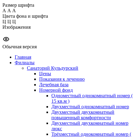
Размер шрифта
А
А
А
Цвета фона и шрифта
Ц
Ц
Ц
Изображения
Обычная версия
Главная
Филиалы
Санаторий Кульдурский
Цены
Показания к лечению
Лечебная база
Номерной фонд
Одноместный однокомнатный номер (
15 кв.м )
Двухместный однокомнатный номер
Двухместный двухкомнатный
повышенный комфортности
Двухместный двухкомнатный номер
люкс
Трёхместный однокомнатный номер (