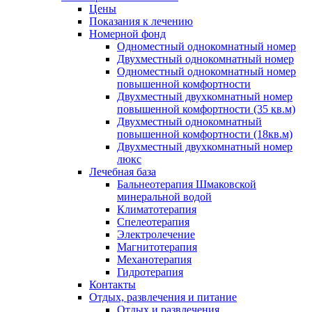
Цены
Показания к лечению
Номерной фонд
Одноместный однокомнатный номер
Двухместный однокомнатный номер
Одноместный однокомнатный номер
повышенной комфортности
Двухместный двухкомнатный номер
повышенной комфортности (35 кв.м)
Двухместный однокомнатный
повышенной комфортности (18кв.м)
Двухместный двухкомнатный номер
люкс
Лечебная база
Бальнеотерапия Шмаковской
минеральной водой
Климатотерапия
Спелеотерапия
Электролечение
Магнитотерапия
Механотерапия
Гидротерапия
Контакты
Отдых, развлечения и питание
Отдых и развлечения