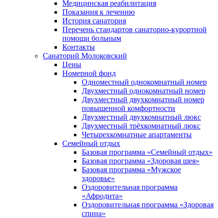
Медицинская реабилитация
Показания к лечению
История санатория
Перечень стандартов санаторно-курортной
помощи больным
Контакты
Санаторий Молоковский
Цены
Номерной фонд
Одноместный однокомнатный номер
Двухместный однокомнатный номер
Двухместный двухкомнатный номер
повышенной комфортности
Двухместный двухкомнатный люкс
Двухместный трёхкомнатный люкс
Четырехкомнатные апартаменты
Семейный отдых
Базовая программа «Семейный отдых»
Базовая программа «Здоровая шея»
Базовая программа «Мужское
здоровье»
Оздоровительная программа
«Афродита»
Оздоровительная программа «Здоровая
спина»