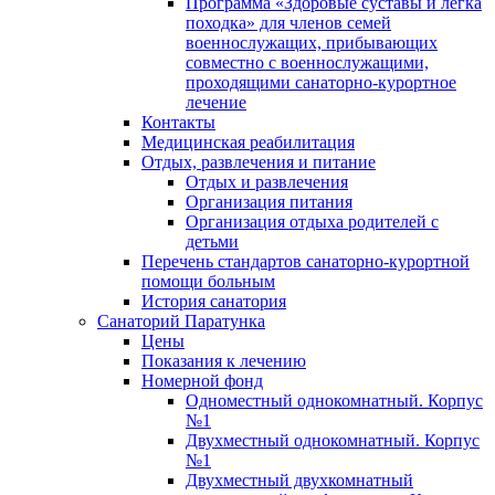
Программа «Здоровые суставы и легка
походка» для членов семей
военнослужащих, прибывающих
совместно с военнослужащими,
проходящими санаторно-курортное
лечение
Контакты
Медицинская реабилитация
Отдых, развлечения и питание
Отдых и развлечения
Организация питания
Организация отдыха родителей с
детьми
Перечень стандартов санаторно-курортной
помощи больным
История санатория
Санаторий Паратунка
Цены
Показания к лечению
Номерной фонд
Одноместный однокомнатный. Корпус
№1
Двухместный однокомнатный. Корпус
№1
Двухместный двухкомнатный