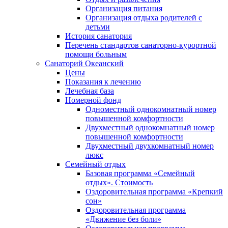
Организация питания
Организация отдыха родителей с
детьми
История санатория
Перечень стандартов санаторно-курортной
помощи больным
Санаторий Океанский
Цены
Показания к лечению
Лечебная база
Номерной фонд
Одноместный однокомнатный номер
повышенной комфортности
Двухместный однокомнатный номер
повышенной комфортности
Двухместный двухкомнатный номер
люкс
Семейный отдых
Базовая программа «Семейный
отдых». Стоимость
Оздоровительная программа «Крепкий
сон»
Оздоровительная программа
«Движение без боли»