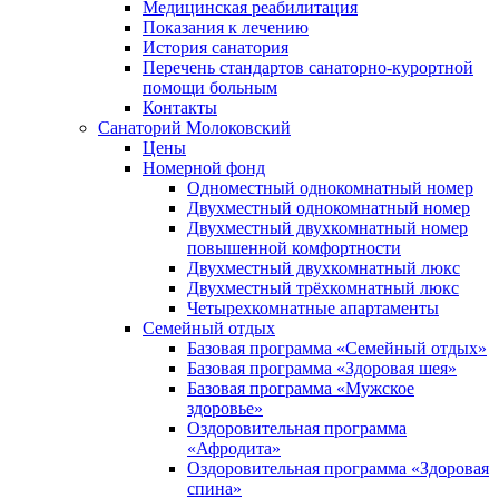
Медицинская реабилитация
Показания к лечению
История санатория
Перечень стандартов санаторно-курортной
помощи больным
Контакты
Санаторий Молоковский
Цены
Номерной фонд
Одноместный однокомнатный номер
Двухместный однокомнатный номер
Двухместный двухкомнатный номер
повышенной комфортности
Двухместный двухкомнатный люкс
Двухместный трёхкомнатный люкс
Четырехкомнатные апартаменты
Семейный отдых
Базовая программа «Семейный отдых»
Базовая программа «Здоровая шея»
Базовая программа «Мужское
здоровье»
Оздоровительная программа
«Афродита»
Оздоровительная программа «Здоровая
спина»