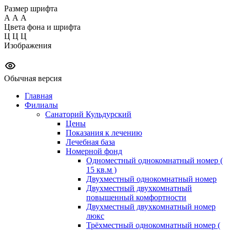
Размер шрифта
А
А
А
Цвета фона и шрифта
Ц
Ц
Ц
Изображения
Обычная версия
Главная
Филиалы
Санаторий Кульдурский
Цены
Показания к лечению
Лечебная база
Номерной фонд
Одноместный однокомнатный номер (
15 кв.м )
Двухместный однокомнатный номер
Двухместный двухкомнатный
повышенный комфортности
Двухместный двухкомнатный номер
люкс
Трёхместный однокомнатный номер (