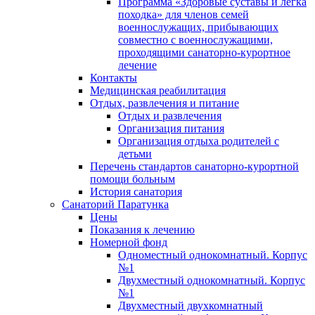
Программа «Здоровые суставы и легка
походка» для членов семей
военнослужащих, прибывающих
совместно с военнослужащими,
проходящими санаторно-курортное
лечение
Контакты
Медицинская реабилитация
Отдых, развлечения и питание
Отдых и развлечения
Организация питания
Организация отдыха родителей с
детьми
Перечень стандартов санаторно-курортной
помощи больным
История санатория
Санаторий Паратунка
Цены
Показания к лечению
Номерной фонд
Одноместный однокомнатный. Корпус
№1
Двухместный однокомнатный. Корпус
№1
Двухместный двухкомнатный