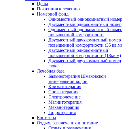
Цены
Показания к лечению
Номерной фонд
Одноместный однокомнатный номер
Двухместный однокомнатный номер
Одноместный однокомнатный номер
повышенной комфортности
Двухместный двухкомнатный номер
повышенной комфортности (35 кв.м)
Двухместный однокомнатный
повышенной комфортности (18кв.м)
Двухместный двухкомнатный номер
люкс
Лечебная база
Бальнеотерапия Шмаковской
минеральной водой
Климатотерапия
Спелеотерапия
Электролечение
Магнитотерапия
Механотерапия
Гидротерапия
Контакты
Отдых, развлечения и питание
Отдых и развлечения