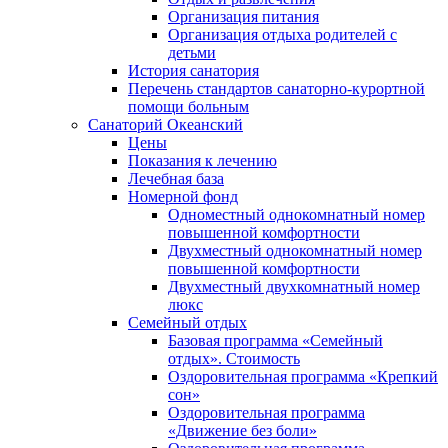
Организация питания
Организация отдыха родителей с
детьми
История санатория
Перечень стандартов санаторно-курортной
помощи больным
Санаторий Океанский
Цены
Показания к лечению
Лечебная база
Номерной фонд
Одноместный однокомнатный номер
повышенной комфортности
Двухместный однокомнатный номер
повышенной комфортности
Двухместный двухкомнатный номер
люкс
Семейный отдых
Базовая программа «Семейный
отдых». Стоимость
Оздоровительная программа «Крепкий
сон»
Оздоровительная программа
«Движение без боли»