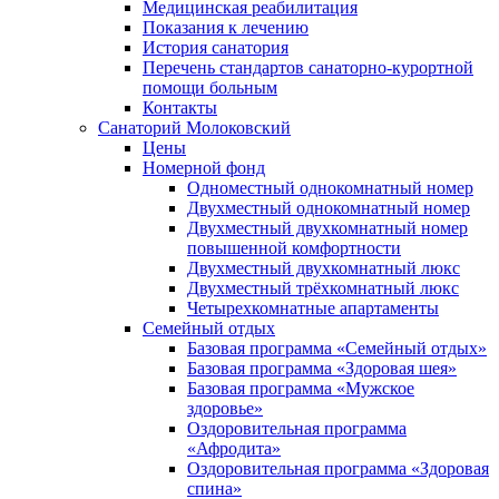
Медицинская реабилитация
Показания к лечению
История санатория
Перечень стандартов санаторно-курортной
помощи больным
Контакты
Санаторий Молоковский
Цены
Номерной фонд
Одноместный однокомнатный номер
Двухместный однокомнатный номер
Двухместный двухкомнатный номер
повышенной комфортности
Двухместный двухкомнатный люкс
Двухместный трёхкомнатный люкс
Четырехкомнатные апартаменты
Семейный отдых
Базовая программа «Семейный отдых»
Базовая программа «Здоровая шея»
Базовая программа «Мужское
здоровье»
Оздоровительная программа
«Афродита»
Оздоровительная программа «Здоровая
спина»