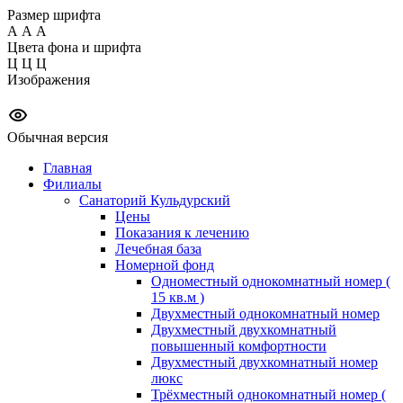
Размер шрифта
А
А
А
Цвета фона и шрифта
Ц
Ц
Ц
Изображения
Обычная версия
Главная
Филиалы
Санаторий Кульдурский
Цены
Показания к лечению
Лечебная база
Номерной фонд
Одноместный однокомнатный номер (
15 кв.м )
Двухместный однокомнатный номер
Двухместный двухкомнатный
повышенный комфортности
Двухместный двухкомнатный номер
люкс
Трёхместный однокомнатный номер (