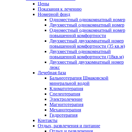
Цены
Показания к лечению
Номерной фонд
Одноместный однокомнатный номер
Двухместный однокомнатный номер
Одноместный однокомнатный номер
повышенной комфортности
Двухместный двухкомнатный номер
повышенной комфортности (35 кв.м)
Двухместный однокомнатный
повышенной комфортности (18кв.м)
Двухместный двухкомнатный номер
люкс
Лечебная база
Бальнеотерапия Шмаковской
минеральной водой
Климатотерапия
Спелеотерапия
Электролечение
Магнитотерапия
Механотерапия
Гидротерапия
Контакты
Отдых, развлечения и питание
Отдых и развлечения