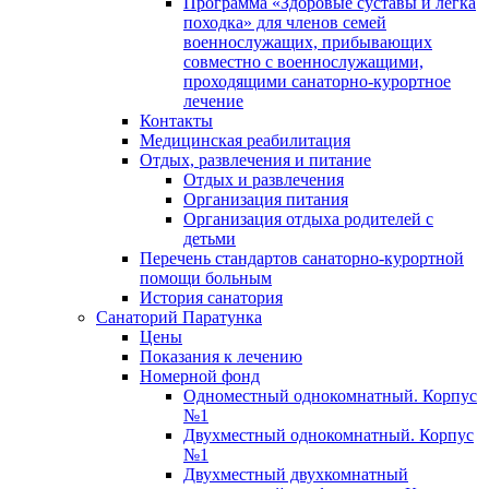
Программа «Здоровые суставы и легка
походка» для членов семей
военнослужащих, прибывающих
совместно с военнослужащими,
проходящими санаторно-курортное
лечение
Контакты
Медицинская реабилитация
Отдых, развлечения и питание
Отдых и развлечения
Организация питания
Организация отдыха родителей с
детьми
Перечень стандартов санаторно-курортной
помощи больным
История санатория
Санаторий Паратунка
Цены
Показания к лечению
Номерной фонд
Одноместный однокомнатный. Корпус
№1
Двухместный однокомнатный. Корпус
№1
Двухместный двухкомнатный