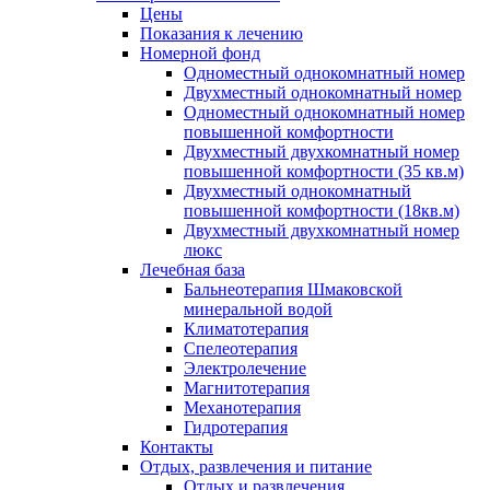
Цены
Показания к лечению
Номерной фонд
Одноместный однокомнатный номер
Двухместный однокомнатный номер
Одноместный однокомнатный номер
повышенной комфортности
Двухместный двухкомнатный номер
повышенной комфортности (35 кв.м)
Двухместный однокомнатный
повышенной комфортности (18кв.м)
Двухместный двухкомнатный номер
люкс
Лечебная база
Бальнеотерапия Шмаковской
минеральной водой
Климатотерапия
Спелеотерапия
Электролечение
Магнитотерапия
Механотерапия
Гидротерапия
Контакты
Отдых, развлечения и питание
Отдых и развлечения