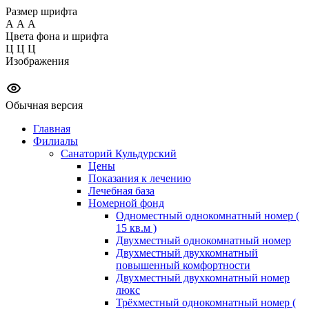
Размер шрифта
А
А
А
Цвета фона и шрифта
Ц
Ц
Ц
Изображения
Обычная версия
Главная
Филиалы
Санаторий Кульдурский
Цены
Показания к лечению
Лечебная база
Номерной фонд
Одноместный однокомнатный номер (
15 кв.м )
Двухместный однокомнатный номер
Двухместный двухкомнатный
повышенный комфортности
Двухместный двухкомнатный номер
люкс
Трёхместный однокомнатный номер (