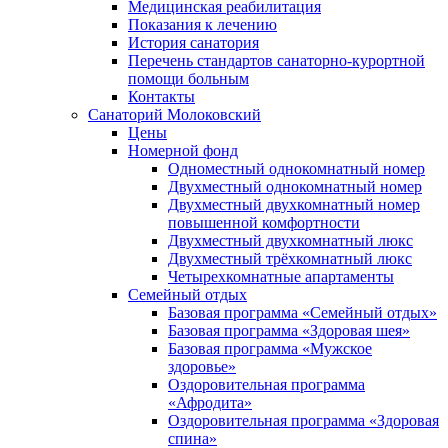
Медицинская реабилитация
Показания к лечению
История санатория
Перечень стандартов санаторно-курортной
помощи больным
Контакты
Санаторий Молоковский
Цены
Номерной фонд
Одноместный однокомнатный номер
Двухместный однокомнатный номер
Двухместный двухкомнатный номер
повышенной комфортности
Двухместный двухкомнатный люкс
Двухместный трёхкомнатный люкс
Четырехкомнатные апартаменты
Семейный отдых
Базовая программа «Семейный отдых»
Базовая программа «Здоровая шея»
Базовая программа «Мужское
здоровье»
Оздоровительная программа
«Афродита»
Оздоровительная программа «Здоровая
спина»