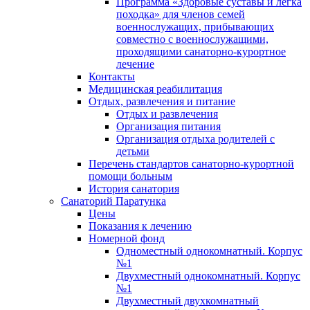
Программа «Здоровые суставы и легка
походка» для членов семей
военнослужащих, прибывающих
совместно с военнослужащими,
проходящими санаторно-курортное
лечение
Контакты
Медицинская реабилитация
Отдых, развлечения и питание
Отдых и развлечения
Организация питания
Организация отдыха родителей с
детьми
Перечень стандартов санаторно-курортной
помощи больным
История санатория
Санаторий Паратунка
Цены
Показания к лечению
Номерной фонд
Одноместный однокомнатный. Корпус
№1
Двухместный однокомнатный. Корпус
№1
Двухместный двухкомнатный