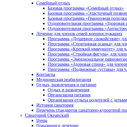
Семейный отдых
Базовая программа «Семейный отдых»
Базовая программа «Эластичный позво
Базовая программа «Грациозная походка
Оздоровительная программа «Здоровая 
Оздоровительная программа «Антистре
Лечение для членов семей военнослужащих
Программа «Душевное спокойствие» дл
Программа «Спортивная осанка» для чл
Программа «Крепкий иммунитет» для ч
Программа «Стройная фигура» для член
Программа «Эмоциональное равновесие
Программа «Здоровая спина» для члено
Программа «Подвижные суставы» для ч
Контакты
Медицинская реабилитация
Отдых, развлечения и питание
Отдых и развлечения
Организация питания
Организация отдыха родителей с детьм
История санатория
Перечень стандартов санаторно-курортной 
Санаторий Океанский
Цены
Показания к лечению