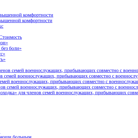
овышенной комфортности
вышенной комфортности
кс
 Стоимость
сон»
без боли»
сс»
ть»
ленов семей военнослужащих, прибывающих совместно с военн
нов семей военнослужащих, прибывающих совместно с военносл
 семей военнослужащих, прибывающих совместно с военнослужа
енов семей военнослужащих, прибывающих совместно с военнос
походка» для членов семей военнослужащих, прибывающих сов
и
помощи больным