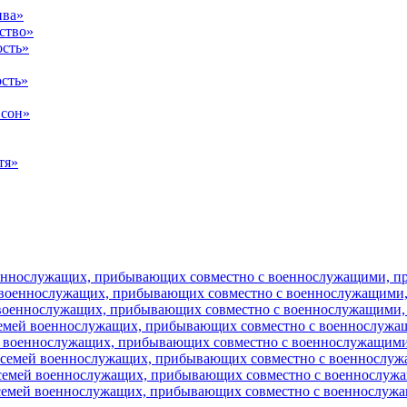
ива»
ство»
ость»
сть»
 сон»
тя»
оеннослужащих, прибывающих совместно с военнослужащими, пр
 военнослужащих, прибывающих совместно с военнослужащими,
 военнослужащих, прибывающих совместно с военнослужащими,
семей военнослужащих, прибывающих совместно с военнослужа
й военнослужащих, прибывающих совместно с военнослужащими
 семей военнослужащих, прибывающих совместно с военнослуж
 семей военнослужащих, прибывающих совместно с военнослужа
 семей военнослужащих, прибывающих совместно с военнослужа