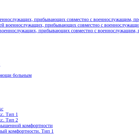
военнослужащих, прибывающих совместно с военнослужащим, пр
мей военнослужащих, прибывающих совместно с военнослужащим
 военнослужащих, прибывающих совместно с военнослужащим, 
и
помощи больным
кс
с. Тип 1
с. Тип 2
вышенной комфортности
ый комфортности. Тип 1