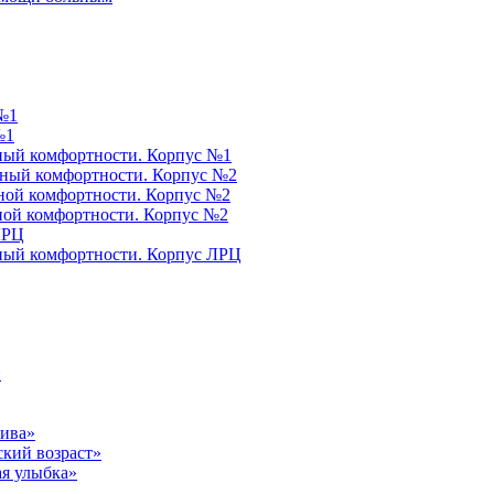
№1
№1
ый комфортности. Корпус №1
ный комфортности. Корпус №2
ой комфортности. Корпус №2
ой комфортности. Корпус №2
ЛРЦ
ый комфортности. Корпус ЛРЦ
и
тива»
ский возраст»
я улыбка»