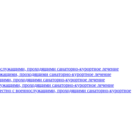
ослужащими, проходящими санаторно-курортное лечение
ужащими, проходящими санаторно-курортное лечение
щими, проходящими санаторно-курортное лечение
лужащими, проходящими санаторно-курортное лечение
местно с военнослужащими, проходящими санаторно-курортное