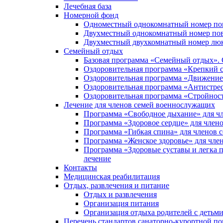
Лечебная база
Номерной фонд
Одноместный однокомнатный номер п
Двухместный однокомнатный номер по
Двухместный двухкомнатный номер лю
Семейный отдых
Базовая программа «Семейный отдых».
Оздоровительная программа «Крепкий 
Оздоровительная программа «Движение 
Оздоровительная программа «Антистре
Оздоровительная программа «Стройнос
Лечение для членов семей военнослужащих
Программа «Свободное дыхание» для ч
Программа «Здоровое сердце» для чле
Программа «Гибкая спина» для членов
Программа «Женское здоровье» для чл
Программа «Здоровые суставы и легка 
лечение
Контакты
Медицинская реабилитация
Отдых, развлечения и питание
Отдых и развлечения
Организация питания
Организация отдыха родителей с детьм
Перечень стандартов санаторно-курортной 