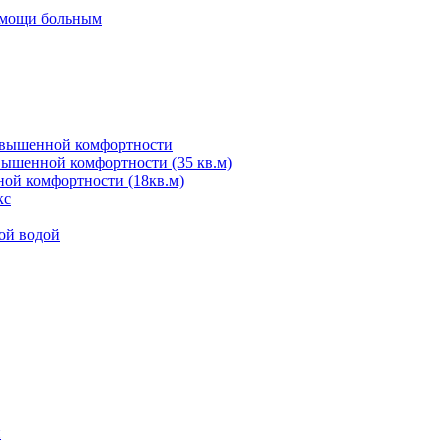
помощи больным
овышенной комфортности
ышенной комфортности (35 кв.м)
й комфортности (18кв.м)
кс
ой водой
и