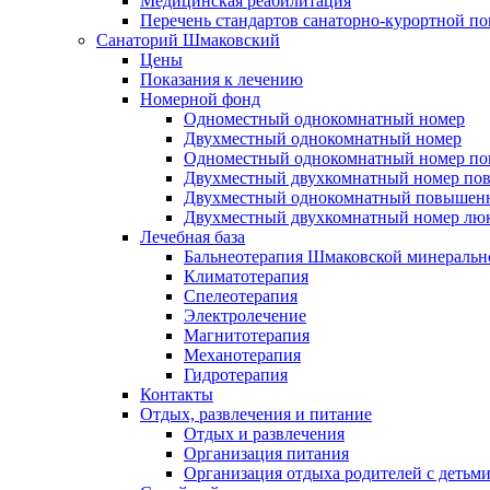
Медицинская реабилитация
Перечень стандартов санаторно-курортной 
Санаторий Шмаковский
Цены
Показания к лечению
Номерной фонд
Одноместный однокомнатный номер
Двухместный однокомнатный номер
Одноместный однокомнатный номер п
Двухместный двухкомнатный номер пов
Двухместный однокомнатный повышенно
Двухместный двухкомнатный номер лю
Лечебная база
Бальнеотерапия Шмаковской минеральн
Климатотерапия
Спелеотерапия
Электролечение
Магнитотерапия
Механотерапия
Гидротерапия
Контакты
Отдых, развлечения и питание
Отдых и развлечения
Организация питания
Организация отдыха родителей с детьм