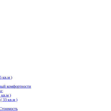
 кв.м )
ный комфортности
кс
кв.м )
 33 кв.м )
 Стоимость