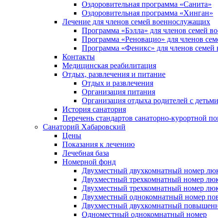
Оздоровительная программа «Санита»
Оздоровительная программа «Хинган»
Лечение для членов семей военнослужащих
Программа «Бэлла» для членов семей 
Программа «Реновацио» для членов се
Программа «Феникс» для членов семей
Контакты
Медицинская реабилитация
Отдых, развлечения и питание
Отдых и развлечения
Организация питания
Организация отдыха родителей с детьм
История санатория
Перечень стандартов санаторно-курортной 
Санаторий Хабаровский
Цены
Показания к лечению
Лечебная база
Номерной фонд
Двухместный двухкомнатный номер лю
Двухместный трехкомнатный номер люк
Двухместный трехкомнатный номер люк
Двухместный однокомнатный номер по
Двухместный двухкомнатный повышенн
Одноместный однокомнатный номер