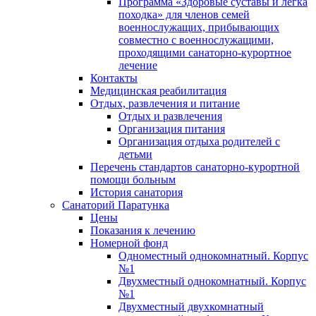
Программа «Здоровые суставы и легка
походка» для членов семей
военнослужащих, прибывающих
совместно с военнослужащими,
проходящими санаторно-курортное
лечение
Контакты
Медицинская реабилитация
Отдых, развлечения и питание
Отдых и развлечения
Организация питания
Организация отдыха родителей с
детьми
Перечень стандартов санаторно-курортной
помощи больным
История санатория
Санаторий Паратунка
Цены
Показания к лечению
Номерной фонд
Одноместный однокомнатный. Корпус
№1
Двухместный однокомнатный. Корпус
№1
Двухместный двухкомнатный