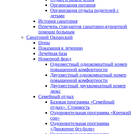
Организация питания
Организация отдыха родителей с
детьми
История санатория
Перечень стандартов санаторно-курортной
помощи больным
Санаторий Океанский
Цены
Показания к лечению
Лечебная база
Номерной фонд
Одноместный однокомнатный номер
повышенной комфортности
Двухместный однокомнатный номер
повышенной комфортности
Двухместный двухкомнатный номер
люкс
Семейный отдых
Базовая программа «Семейный
отдых». Стоимость
Оздоровительная программа «Крепкий
сон»
Оздоровительная программа
«Движение без боли»