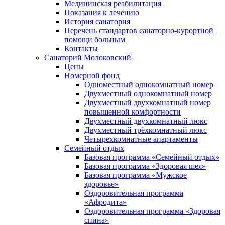
Медицинская реабилитация
Показания к лечению
История санатория
Перечень стандартов санаторно-курортной
помощи больным
Контакты
Санаторий Молоковский
Цены
Номерной фонд
Одноместный однокомнатный номер
Двухместный однокомнатный номер
Двухместный двухкомнатный номер
повышенной комфортности
Двухместный двухкомнатный люкс
Двухместный трёхкомнатный люкс
Четырехкомнатные апартаменты
Семейный отдых
Базовая программа «Семейный отдых»
Базовая программа «Здоровая шея»
Базовая программа «Мужское
здоровье»
Оздоровительная программа
«Афродита»
Оздоровительная программа «Здоровая
спина»