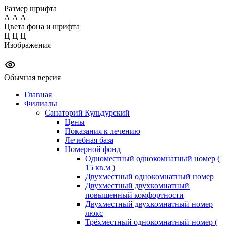
Размер шрифта
А
А
А
Цвета фона и шрифта
Ц
Ц
Ц
Изображения
Обычная версия
Главная
Филиалы
Санаторий Кульдурский
Цены
Показания к лечению
Лечебная база
Номерной фонд
Одноместный однокомнатный номер (
15 кв.м )
Двухместный однокомнатный номер
Двухместный двухкомнатный
повышенный комфортности
Двухместный двухкомнатный номер
люкс
Трёхместный однокомнатный номер (