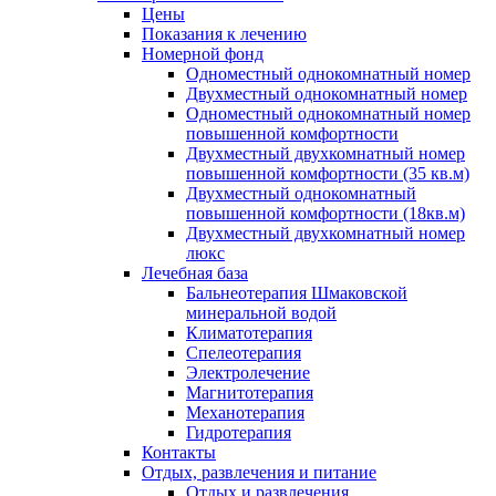
Цены
Показания к лечению
Номерной фонд
Одноместный однокомнатный номер
Двухместный однокомнатный номер
Одноместный однокомнатный номер
повышенной комфортности
Двухместный двухкомнатный номер
повышенной комфортности (35 кв.м)
Двухместный однокомнатный
повышенной комфортности (18кв.м)
Двухместный двухкомнатный номер
люкс
Лечебная база
Бальнеотерапия Шмаковской
минеральной водой
Климатотерапия
Спелеотерапия
Электролечение
Магнитотерапия
Механотерапия
Гидротерапия
Контакты
Отдых, развлечения и питание
Отдых и развлечения