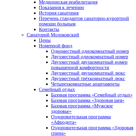
Медицинская реабилитация
Показания к лечению
История санатория
Перечень стандартов санаторно-курортной
помощи больным
Контакты
Санаторий Молоковский
Цены
Номерной фонд
Одноместный однокомнатный номер
Двухместный однокомнатный номер
Двухместный двухкомнатный номер
повышенной комфортности
Двухместный двухкомнатный люкс
Двухместный трёхкомнатный люкс
Четырехкомнатные апартаменты
Семейный отдых
Базовая программа «Семейный отдых»
Базовая программа «Здоровая шея»
Базовая программа «Мужское
здоровье»
Оздоровительная программа
«Афродита»
Оздоровительная программа «Здоровая
спина»