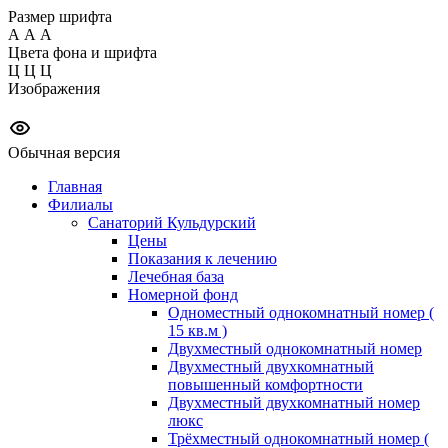
Размер шрифта
А
А
А
Цвета фона и шрифта
Ц
Ц
Ц
Изображения
Обычная версия
Главная
Филиалы
Санаторий Кульдурский
Цены
Показания к лечению
Лечебная база
Номерной фонд
Одноместный однокомнатный номер (
15 кв.м )
Двухместный однокомнатный номер
Двухместный двухкомнатный
повышенный комфортности
Двухместный двухкомнатный номер
люкс
Трёхместный однокомнатный номер (