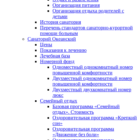
Организация питания
Организация отдыха родителей с
детьми
История санатория
Перечень стандартов санаторно-курортной
помощи больным
Санаторий Океанский
Цены
Показания к лечению
Лечебная база
Номерной фонд
Одноместный однокомнатный номер
повышенной комфортности
Двухместный однокомнатный номер
повышенной комфортности
Двухместный двухкомнатный номер
люкс
Семейный отдых
Базовая программа «Семейный
отдых». Стоимость
Оздоровительная программа «Крепкий
сон»
Оздоровительная программа
«Движение без боли»