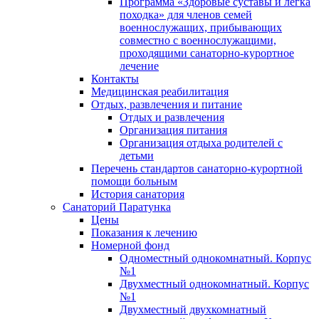
Программа «Здоровые суставы и легка
походка» для членов семей
военнослужащих, прибывающих
совместно с военнослужащими,
проходящими санаторно-курортное
лечение
Контакты
Медицинская реабилитация
Отдых, развлечения и питание
Отдых и развлечения
Организация питания
Организация отдыха родителей с
детьми
Перечень стандартов санаторно-курортной
помощи больным
История санатория
Санаторий Паратунка
Цены
Показания к лечению
Номерной фонд
Одноместный однокомнатный. Корпус
№1
Двухместный однокомнатный. Корпус
№1
Двухместный двухкомнатный