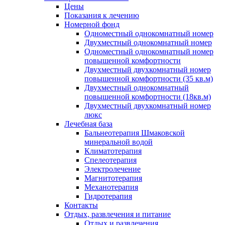
Цены
Показания к лечению
Номерной фонд
Одноместный однокомнатный номер
Двухместный однокомнатный номер
Одноместный однокомнатный номер
повышенной комфортности
Двухместный двухкомнатный номер
повышенной комфортности (35 кв.м)
Двухместный однокомнатный
повышенной комфортности (18кв.м)
Двухместный двухкомнатный номер
люкс
Лечебная база
Бальнеотерапия Шмаковской
минеральной водой
Климатотерапия
Спелеотерапия
Электролечение
Магнитотерапия
Механотерапия
Гидротерапия
Контакты
Отдых, развлечения и питание
Отдых и развлечения