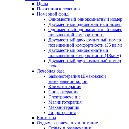
Цены
Показания к лечению
Номерной фонд
Одноместный однокомнатный номер
Двухместный однокомнатный номер
Одноместный однокомнатный номер
повышенной комфортности
Двухместный двухкомнатный номер
повышенной комфортности (35 кв.м)
Двухместный однокомнатный
повышенной комфортности (18кв.м)
Двухместный двухкомнатный номер
люкс
Лечебная база
Бальнеотерапия Шмаковской
минеральной водой
Климатотерапия
Спелеотерапия
Электролечение
Магнитотерапия
Механотерапия
Гидротерапия
Контакты
Отдых, развлечения и питание
Отдых и развлечения