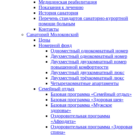
Медицинская реабилитация
Показания к лечению
История санатория
Перечень стандартов санаторно-курортной
помощи больным
Контакты
Санаторий Молоковский
Цены
Номерной фонд
Одноместный однокомнатный номер
Двухместный однокомнатный номер
Двухместный двухкомнатный номер
повышенной комфортности
Двухместный двухкомнатный люкс
Двухместный трёхкомнатный люкс
Четырехкомнатные апартаменты
Семейный отдых
Базовая программа «Семейный отдых»
Базовая программа «Здоровая шея»
Базовая программа «Мужское
здоровье»
Оздоровительная программа
«Афродита»
Оздоровительная программа «Здоровая
спина»