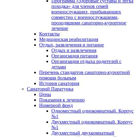
Программа «Здоровые суставы и легка
походка» для членов семей
военнослужащих, прибывающих
совместно с военнослужащими,
проходящими санаторно-курортное
лечение
Контакты
Медицинская реабилитация
Отдых, развлечения и питание
Отдых и развлечения
Организация питания
Организация отдыха родителей с
детьми
Перечень стандартов санаторно-курортной
помощи больным
История санатория
Санаторий Паратунка
Цены
Показания к лечению
Номерной фонд
Одноместный однокомнатный. Корпус
№1
Двухместный однокомнатный. Корпус
№1
Двухместный двухкомнатный