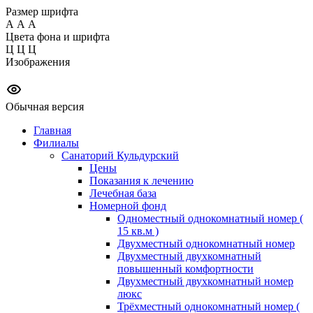
Размер шрифта
А
А
А
Цвета фона и шрифта
Ц
Ц
Ц
Изображения
Обычная версия
Главная
Филиалы
Санаторий Кульдурский
Цены
Показания к лечению
Лечебная база
Номерной фонд
Одноместный однокомнатный номер (
15 кв.м )
Двухместный однокомнатный номер
Двухместный двухкомнатный
повышенный комфортности
Двухместный двухкомнатный номер
люкс
Трёхместный однокомнатный номер (