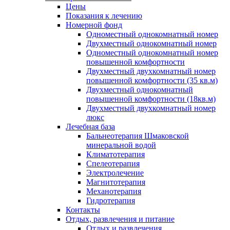
Цены
Показания к лечению
Номерной фонд
Одноместный однокомнатный номер
Двухместный однокомнатный номер
Одноместный однокомнатный номер
повышенной комфортности
Двухместный двухкомнатный номер
повышенной комфортности (35 кв.м)
Двухместный однокомнатный
повышенной комфортности (18кв.м)
Двухместный двухкомнатный номер
люкс
Лечебная база
Бальнеотерапия Шмаковской
минеральной водой
Климатотерапия
Спелеотерапия
Электролечение
Магнитотерапия
Механотерапия
Гидротерапия
Контакты
Отдых, развлечения и питание
Отдых и развлечения