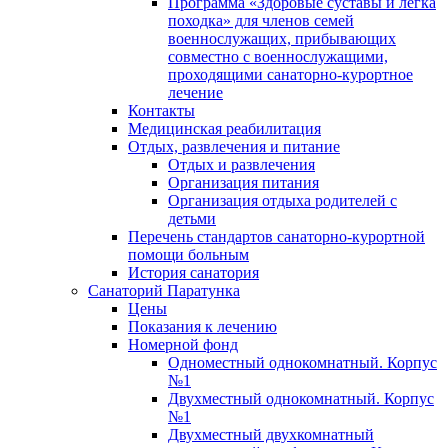
Программа «Здоровые суставы и легка
походка» для членов семей
военнослужащих, прибывающих
совместно с военнослужащими,
проходящими санаторно-курортное
лечение
Контакты
Медицинская реабилитация
Отдых, развлечения и питание
Отдых и развлечения
Организация питания
Организация отдыха родителей с
детьми
Перечень стандартов санаторно-курортной
помощи больным
История санатория
Санаторий Паратунка
Цены
Показания к лечению
Номерной фонд
Одноместный однокомнатный. Корпус
№1
Двухместный однокомнатный. Корпус
№1
Двухместный двухкомнатный