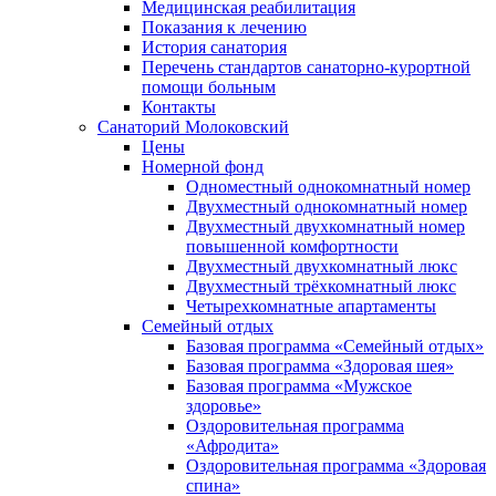
Медицинская реабилитация
Показания к лечению
История санатория
Перечень стандартов санаторно-курортной
помощи больным
Контакты
Санаторий Молоковский
Цены
Номерной фонд
Одноместный однокомнатный номер
Двухместный однокомнатный номер
Двухместный двухкомнатный номер
повышенной комфортности
Двухместный двухкомнатный люкс
Двухместный трёхкомнатный люкс
Четырехкомнатные апартаменты
Семейный отдых
Базовая программа «Семейный отдых»
Базовая программа «Здоровая шея»
Базовая программа «Мужское
здоровье»
Оздоровительная программа
«Афродита»
Оздоровительная программа «Здоровая
спина»