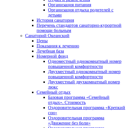
Организация питания
Организация отдыха родителей с
детьми
История санатория
Перечень стандартов санаторно-курортной
помощи больным
Санаторий Океанский
Цены
Показания к лечению
Лечебная база
Номерной фонд
Одноместный однокомнатный номер
повышенной комфортности
Двухместный однокомнатный номер
повышенной комфортности
Двухместный двухкомнатный номер
люкс
Семейный отдых
Базовая программа «Семейный
отдых». Стоимость
Оздоровительная программа «Крепкий
сон»
Оздоровительная программа
«Движение без боли»