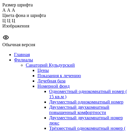
Размер шрифта
А
А
А
Цвета фона и шрифта
Ц
Ц
Ц
Изображения
Обычная версия
Главная
Филиалы
Санаторий Кульдурский
Цены
Показания к лечению
Лечебная база
Номерной фонд
Одноместный однокомнатный номер (
15 кв.м )
Двухместный однокомнатный номер
Двухместный двухкомнатный
повышенный комфортности
Двухместный двухкомнатный номер
люкс
Трёхместный однокомнатный номер (