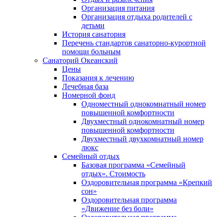
Организация питания
Организация отдыха родителей с
детьми
История санатория
Перечень стандартов санаторно-курортной
помощи больным
Санаторий Океанский
Цены
Показания к лечению
Лечебная база
Номерной фонд
Одноместный однокомнатный номер
повышенной комфортности
Двухместный однокомнатный номер
повышенной комфортности
Двухместный двухкомнатный номер
люкс
Семейный отдых
Базовая программа «Семейный
отдых». Стоимость
Оздоровительная программа «Крепкий
сон»
Оздоровительная программа
«Движение без боли»