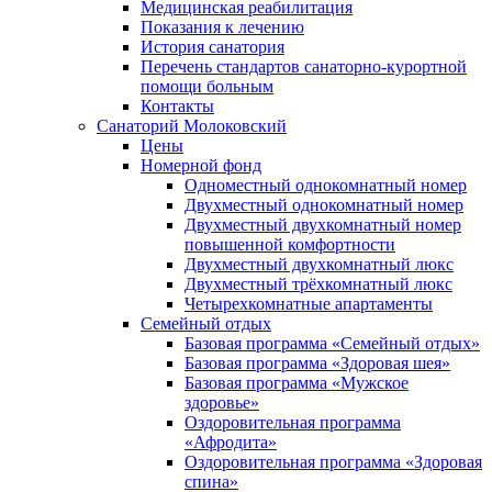
Медицинская реабилитация
Показания к лечению
История санатория
Перечень стандартов санаторно-курортной
помощи больным
Контакты
Санаторий Молоковский
Цены
Номерной фонд
Одноместный однокомнатный номер
Двухместный однокомнатный номер
Двухместный двухкомнатный номер
повышенной комфортности
Двухместный двухкомнатный люкс
Двухместный трёхкомнатный люкс
Четырехкомнатные апартаменты
Семейный отдых
Базовая программа «Семейный отдых»
Базовая программа «Здоровая шея»
Базовая программа «Мужское
здоровье»
Оздоровительная программа
«Афродита»
Оздоровительная программа «Здоровая
спина»