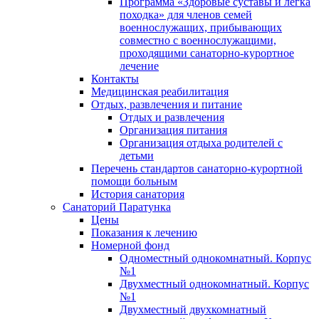
Программа «Здоровые суставы и легка
походка» для членов семей
военнослужащих, прибывающих
совместно с военнослужащими,
проходящими санаторно-курортное
лечение
Контакты
Медицинская реабилитация
Отдых, развлечения и питание
Отдых и развлечения
Организация питания
Организация отдыха родителей с
детьми
Перечень стандартов санаторно-курортной
помощи больным
История санатория
Санаторий Паратунка
Цены
Показания к лечению
Номерной фонд
Одноместный однокомнатный. Корпус
№1
Двухместный однокомнатный. Корпус
№1
Двухместный двухкомнатный