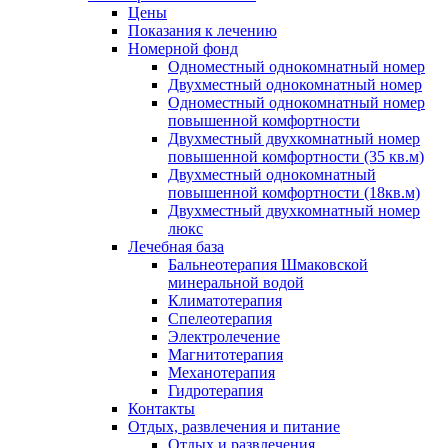
Цены
Показания к лечению
Номерной фонд
Одноместный однокомнатный номер
Двухместный однокомнатный номер
Одноместный однокомнатный номер
повышенной комфортности
Двухместный двухкомнатный номер
повышенной комфортности (35 кв.м)
Двухместный однокомнатный
повышенной комфортности (18кв.м)
Двухместный двухкомнатный номер
люкс
Лечебная база
Бальнеотерапия Шмаковской
минеральной водой
Климатотерапия
Спелеотерапия
Электролечение
Магнитотерапия
Механотерапия
Гидротерапия
Контакты
Отдых, развлечения и питание
Отдых и развлечения