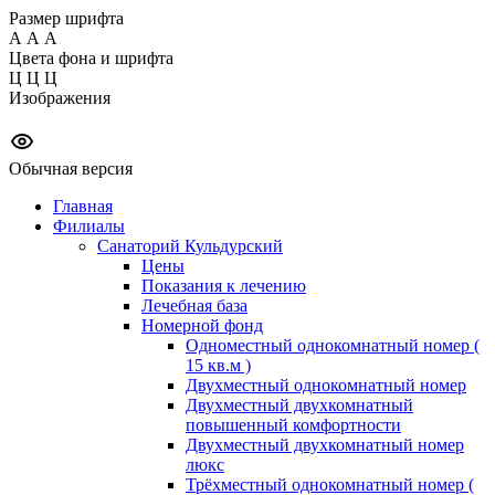
Размер шрифта
А
А
А
Цвета фона и шрифта
Ц
Ц
Ц
Изображения
Обычная версия
Главная
Филиалы
Санаторий Кульдурский
Цены
Показания к лечению
Лечебная база
Номерной фонд
Одноместный однокомнатный номер (
15 кв.м )
Двухместный однокомнатный номер
Двухместный двухкомнатный
повышенный комфортности
Двухместный двухкомнатный номер
люкс
Трёхместный однокомнатный номер (