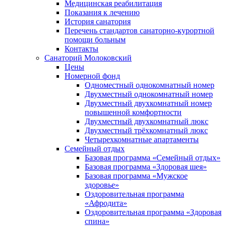
Медицинская реабилитация
Показания к лечению
История санатория
Перечень стандартов санаторно-курортной
помощи больным
Контакты
Санаторий Молоковский
Цены
Номерной фонд
Одноместный однокомнатный номер
Двухместный однокомнатный номер
Двухместный двухкомнатный номер
повышенной комфортности
Двухместный двухкомнатный люкс
Двухместный трёхкомнатный люкс
Четырехкомнатные апартаменты
Семейный отдых
Базовая программа «Семейный отдых»
Базовая программа «Здоровая шея»
Базовая программа «Мужское
здоровье»
Оздоровительная программа
«Афродита»
Оздоровительная программа «Здоровая
спина»