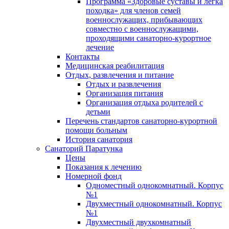
Программа «Здоровые суставы и легка
походка» для членов семей
военнослужащих, прибывающих
совместно с военнослужащими,
проходящими санаторно-курортное
лечение
Контакты
Медицинская реабилитация
Отдых, развлечения и питание
Отдых и развлечения
Организация питания
Организация отдыха родителей с
детьми
Перечень стандартов санаторно-курортной
помощи больным
История санатория
Санаторий Паратунка
Цены
Показания к лечению
Номерной фонд
Одноместный однокомнатный. Корпус
№1
Двухместный однокомнатный. Корпус
№1
Двухместный двухкомнатный