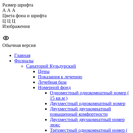
Размер шрифта
А
А
А
Цвета фона и шрифта
Ц
Ц
Ц
Изображения
Обычная версия
Главная
Филиалы
Санаторий Кульдурский
Цены
Показания к лечению
Лечебная база
Номерной фонд
Одноместный однокомнатный номер (
15 кв.м )
Двухместный однокомнатный номер
Двухместный двухкомнатный
повышенный комфортности
Двухместный двухкомнатный номер
люкс
Трёхместный однокомнатный номер (