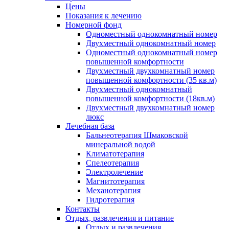
Цены
Показания к лечению
Номерной фонд
Одноместный однокомнатный номер
Двухместный однокомнатный номер
Одноместный однокомнатный номер
повышенной комфортности
Двухместный двухкомнатный номер
повышенной комфортности (35 кв.м)
Двухместный однокомнатный
повышенной комфортности (18кв.м)
Двухместный двухкомнатный номер
люкс
Лечебная база
Бальнеотерапия Шмаковской
минеральной водой
Климатотерапия
Спелеотерапия
Электролечение
Магнитотерапия
Механотерапия
Гидротерапия
Контакты
Отдых, развлечения и питание
Отдых и развлечения