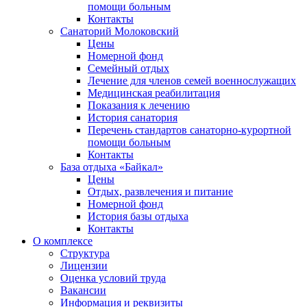
помощи больным
Контакты
Санаторий Молоковский
Цены
Номерной фонд
Семейный отдых
Лечение для членов семей военнослужащих
Медицинская реабилитация
Показания к лечению
История санатория
Перечень стандартов санаторно-курортной
помощи больным
Контакты
База отдыха «Байкал»
Цены
Отдых, развлечения и питание
Номерной фонд
История базы отдыха
Контакты
О комплексе
Структура
Лицензии
Оценка условий труда
Вакансии
Информация и реквизиты