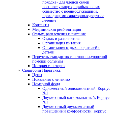
походка» для членов семей
военнослужащих, прибывающих
совместно с военнослужащими,
проходящими санаторно-курортное
лечение
Контакты
Медицинская реабилитация
Отдых, развлечения и питание
Отдых и развлечения
Организация питания
Организация отдыха родителей с
детьми
Перечень стандартов санаторно-курортной
помощи больным
История санатория
Санаторий Паратунка
Цены
Показания к лечению
Номерной фонд
Одноместный однокомнатный. Корпус
№1
Двухместный однокомнатный. Корпус
№1
Двухместный двухкомнатный
повышенный комфортности. Корпус