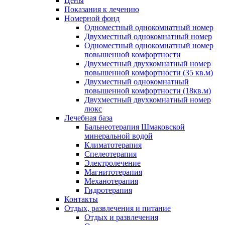
Цены
Показания к лечению
Номерной фонд
Одноместный однокомнатный номер
Двухместный однокомнатный номер
Одноместный однокомнатный номер
повышенной комфортности
Двухместный двухкомнатный номер
повышенной комфортности (35 кв.м)
Двухместный однокомнатный
повышенной комфортности (18кв.м)
Двухместный двухкомнатный номер
люкс
Лечебная база
Бальнеотерапия Шмаковской
минеральной водой
Климатотерапия
Спелеотерапия
Электролечение
Магнитотерапия
Механотерапия
Гидротерапия
Контакты
Отдых, развлечения и питание
Отдых и развлечения