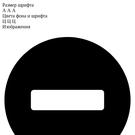
Размер шрифта
А
А
А
Цвета фона и шрифта
Ц
Ц
Ц
Изображения