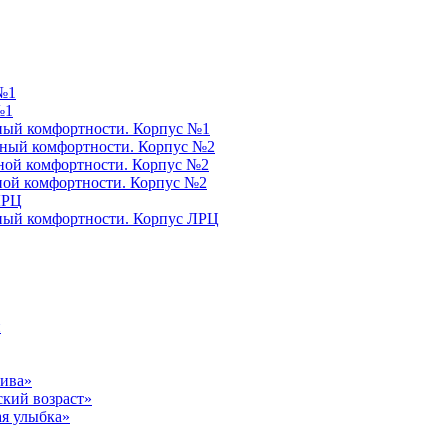
№1
№1
ый комфортности. Корпус №1
ный комфортности. Корпус №2
ой комфортности. Корпус №2
ой комфортности. Корпус №2
ЛРЦ
ый комфортности. Корпус ЛРЦ
и
тива»
ский возраст»
я улыбка»