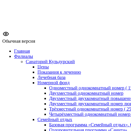
Обычная версия
Главная
Филиалы
Санаторий Кульдурский
Цены
Показания к лечению
Лечебная база
Номерной фонд
Одноместный однокомнатный номер ( 15
Двухместный однокомнатный номер
Двухместный двухкомнатный повышен
Двухместный двухкомнатный номер лю
Трёхместный однокомнатный номер ( 25 
Четырёхместный однокомнатный номер (
Семейный отдых
Базовая программа «Семейный отдых».
Оздоровительная программа «Санита»