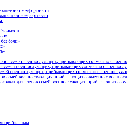
овышенной комфортности
вышенной комфортности
кс
 Стоимость
сон»
без боли»
сс»
ть»
ленов семей военнослужащих, прибывающих совместно с военн
нов семей военнослужащих, прибывающих совместно с военносл
 семей военнослужащих, прибывающих совместно с военнослужа
енов семей военнослужащих, прибывающих совместно с военнос
походка» для членов семей военнослужащих, прибывающих сов
и
помощи больным