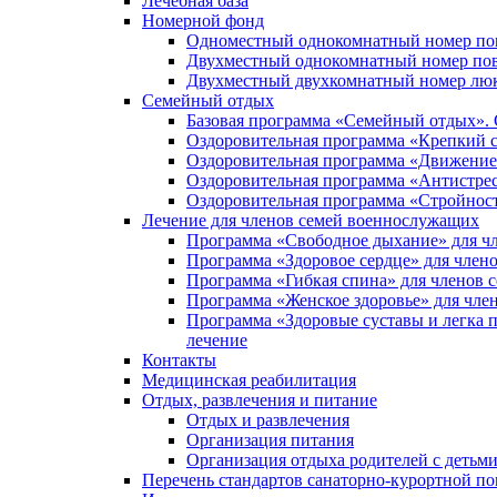
Лечебная база
Номерной фонд
Одноместный однокомнатный номер п
Двухместный однокомнатный номер по
Двухместный двухкомнатный номер лю
Семейный отдых
Базовая программа «Семейный отдых».
Оздоровительная программа «Крепкий 
Оздоровительная программа «Движение 
Оздоровительная программа «Антистре
Оздоровительная программа «Стройнос
Лечение для членов семей военнослужащих
Программа «Свободное дыхание» для ч
Программа «Здоровое сердце» для чле
Программа «Гибкая спина» для членов
Программа «Женское здоровье» для чл
Программа «Здоровые суставы и легка 
лечение
Контакты
Медицинская реабилитация
Отдых, развлечения и питание
Отдых и развлечения
Организация питания
Организация отдыха родителей с детьм
Перечень стандартов санаторно-курортной 