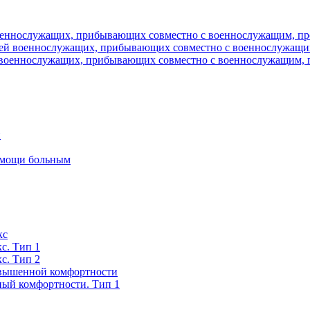
военнослужащих, прибывающих совместно с военнослужащим, пр
мей военнослужащих, прибывающих совместно с военнослужащим
 военнослужащих, прибывающих совместно с военнослужащим, 
и
помощи больным
кс
с. Тип 1
с. Тип 2
вышенной комфортности
ый комфортности. Тип 1