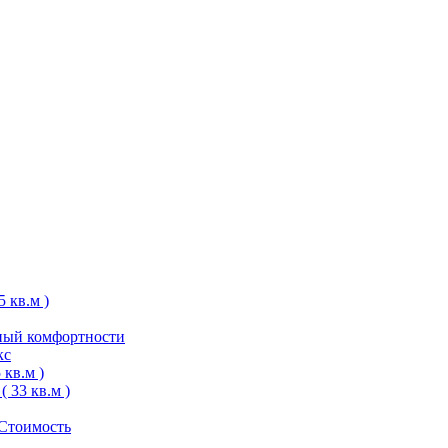
 кв.м )
ный комфортности
кс
кв.м )
 33 кв.м )
 Стоимость