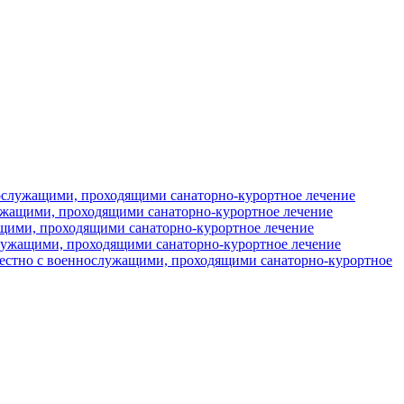
ослужащими, проходящими санаторно-курортное лечение
ужащими, проходящими санаторно-курортное лечение
щими, проходящими санаторно-курортное лечение
лужащими, проходящими санаторно-курортное лечение
местно с военнослужащими, проходящими санаторно-курортное