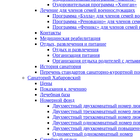
Оздоровительная программа «Хинган»
Лечение для членов семей военнослужащих
Программа «Бэлла» для членов семей 
Программа «Реновацио» для членов се
Программа «Феникс» для членов семей
Контакты
Медицинская реабилитация
Отдых, развлечения и питание
Отдых и развлечения
Организация питания
Организация отдыха родителей с детьм
История санатория
Перечень стандартов санаторно-курортной 
Санаторий Хабаровский
Цены
Показания к лечению
Лечебная база
Номерной фонд
Двухместный двухкомнатный номер лю
Двухместный трехкомнатный номер люк
Двухместный трехкомнатный номер люк
Двухместный однокомнатный номер по
Двухместный двухкомнатный повышенн
Одноместный однокомнатный номер
Семейный отдых