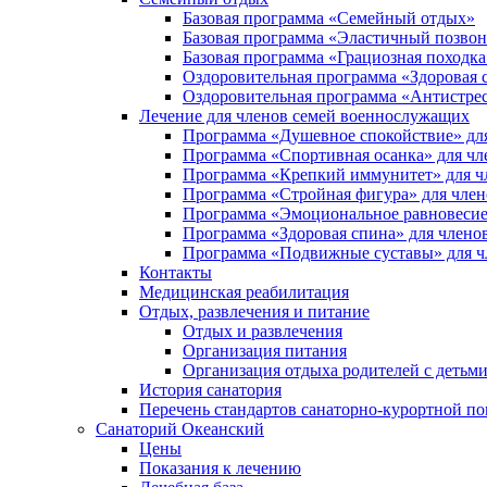
Базовая программа «Семейный отдых»
Базовая программа «Эластичный позво
Базовая программа «Грациозная походка
Оздоровительная программа «Здоровая 
Оздоровительная программа «Антистре
Лечение для членов семей военнослужащих
Программа «Душевное спокойствие» дл
Программа «Спортивная осанка» для чл
Программа «Крепкий иммунитет» для ч
Программа «Стройная фигура» для член
Программа «Эмоциональное равновесие
Программа «Здоровая спина» для члено
Программа «Подвижные суставы» для ч
Контакты
Медицинская реабилитация
Отдых, развлечения и питание
Отдых и развлечения
Организация питания
Организация отдыха родителей с детьм
История санатория
Перечень стандартов санаторно-курортной 
Санаторий Океанский
Цены
Показания к лечению