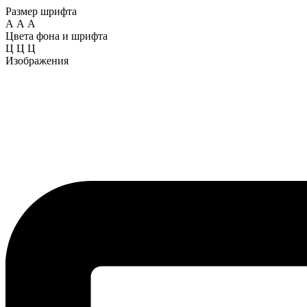
Размер шрифта
А
А
А
Цвета фона и шрифта
Ц
Ц
Ц
Изображения