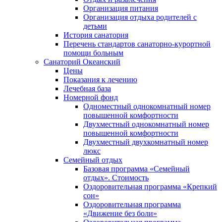
Организация питания
Организация отдыха родителей с
детьми
История санатория
Перечень стандартов санаторно-курортной
помощи больным
Санаторий Океанский
Цены
Показания к лечению
Лечебная база
Номерной фонд
Одноместный однокомнатный номер
повышенной комфортности
Двухместный однокомнатный номер
повышенной комфортности
Двухместный двухкомнатный номер
люкс
Семейный отдых
Базовая программа «Семейный
отдых». Стоимость
Оздоровительная программа «Крепкий
сон»
Оздоровительная программа
«Движение без боли»