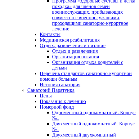
Программа «Здоровые суставы и легка
походка» для членов семей
военнослужащих, прибывающих
совместно с военнослужащими,
проходящими санаторно-курортное
лечение
Контакты
Медицинская реабилитация
Отдых, развлечения и питание
Отдых и развлечения
Организация питания
Организация отдыха родителей с
детьми
Перечень стандартов санаторно-курортной
помощи больным
История санатория
Санаторий Паратунка
Цены
Показания к лечению
Номерной фонд
Одноместный однокомнатный. Корпус
№1
Двухместный однокомнатный. Корпус
№1
Двухместный двухкомнатный