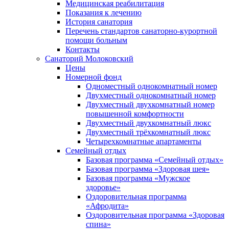
Медицинская реабилитация
Показания к лечению
История санатория
Перечень стандартов санаторно-курортной
помощи больным
Контакты
Санаторий Молоковский
Цены
Номерной фонд
Одноместный однокомнатный номер
Двухместный однокомнатный номер
Двухместный двухкомнатный номер
повышенной комфортности
Двухместный двухкомнатный люкс
Двухместный трёхкомнатный люкс
Четырехкомнатные апартаменты
Семейный отдых
Базовая программа «Семейный отдых»
Базовая программа «Здоровая шея»
Базовая программа «Мужское
здоровье»
Оздоровительная программа
«Афродита»
Оздоровительная программа «Здоровая
спина»