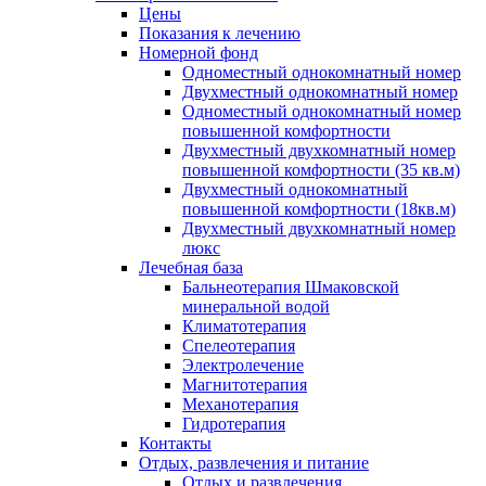
Цены
Показания к лечению
Номерной фонд
Одноместный однокомнатный номер
Двухместный однокомнатный номер
Одноместный однокомнатный номер
повышенной комфортности
Двухместный двухкомнатный номер
повышенной комфортности (35 кв.м)
Двухместный однокомнатный
повышенной комфортности (18кв.м)
Двухместный двухкомнатный номер
люкс
Лечебная база
Бальнеотерапия Шмаковской
минеральной водой
Климатотерапия
Спелеотерапия
Электролечение
Магнитотерапия
Механотерапия
Гидротерапия
Контакты
Отдых, развлечения и питание
Отдых и развлечения