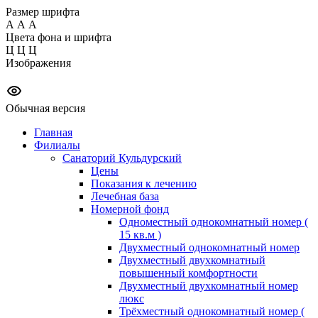
Размер шрифта
А
А
А
Цвета фона и шрифта
Ц
Ц
Ц
Изображения
Обычная версия
Главная
Филиалы
Санаторий Кульдурский
Цены
Показания к лечению
Лечебная база
Номерной фонд
Одноместный однокомнатный номер (
15 кв.м )
Двухместный однокомнатный номер
Двухместный двухкомнатный
повышенный комфортности
Двухместный двухкомнатный номер
люкс
Трёхместный однокомнатный номер (